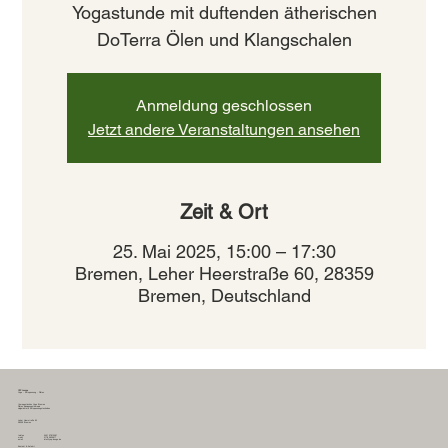
Yogastunde mit duftenden ätherischen
DoTerra Ölen und Klangschalen
Anmeldung geschlossen
Jetzt andere Veranstaltungen ansehen
Zeit & Ort
25. Mai 2025, 15:00 – 17:30
Bremen, Leher Heerstraße 60, 28359
Bremen, Deutschland
YEP Lounge
Yoga - Entspannung - Pilates
therapeutisches Yoga Bremen
Pilates Bewegungstherapie
zielgerichtete Entspannungstechniken
Leher Heerstraße 60
28359 Bremen
0421 57810261
telefon
0178 2635617
mobil
info@yep-lounge.de
email
Kontakt & Anfahrt