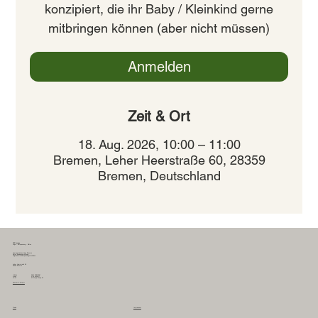
konzipiert, die ihr Baby / Kleinkind gerne
mitbringen können (aber nicht müssen)
Anmelden
Zeit & Ort
18. Aug. 2026, 10:00 – 11:00
Bremen, Leher Heerstraße 60, 28359
Bremen, Deutschland
YEP Lounge
Yoga - Entspannung - Pilates
therapeutisches Yoga Bremen
Pilates Bewegungstherapie
zielgerichtete Entspannungstechniken
Leher Heerstraße 60
28359 Bremen
0421 57810261
telefon
0178 2635617
mobil
info@yep-lounge.de
email
Kontakt & Anfahrt
Preise
Impressum