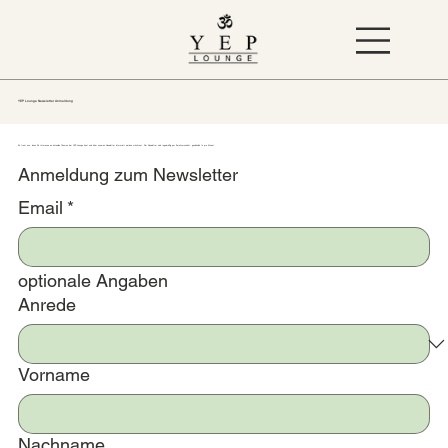
YEP Lounge Newsletter Anmeldung
Es freut uns, dass Du Interesse an aktuellen Themen der YEP Lounge hast und über unseren Newsletter informiert werden möchtest. Der Newsletter wird regelmäßig per Email verschickt, gewöhnlich 1x pro Monat.
Anmeldung zum Newsletter
Email
*
optionale Angaben
Anrede
Vorname
Nachname