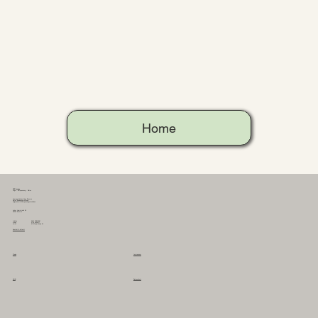
Home
YEP Lounge
Yoga - Entspannung - Pilates
therapeutisches Yoga Bremen
Pilates Bewegungstherapie
zielgerichtete Entspannungstechniken
Leher Heerstraße 60
28359 Bremen
0421 57810261
telefon
0178 2635617
mobil
info@yep-lounge.de
email
Kontakt & Anfahrt
Preise
Impressum
AGB
Datenschutz