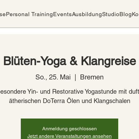
se
Personal Training
Events
Ausbildung
Studio
Blog
Ko
Blüten-Yoga & Klangreise
So., 25. Mai
  |  
Bremen
besondere Yin- und Restorative Yogastunde mit duf
ätherischen DoTerra Ölen und Klangschalen
Anmeldung geschlossen
Jetzt andere Veranstaltungen ansehen