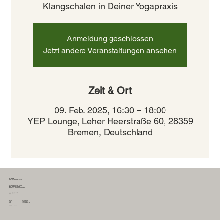
Klangschalen in Deiner Yogapraxis
Anmeldung geschlossen
Jetzt andere Veranstaltungen ansehen
Zeit & Ort
09. Feb. 2025, 16:30 – 18:00
YEP Lounge, Leher Heerstraße 60, 28359
Bremen, Deutschland
YEP Lounge
Yoga - Entspannung - Pilates
therapeutisches Yoga Bremen
Pilates Bewegungstherapie
zielgerichtete Entspannungstechniken
Leher Heerstraße 60
28359 Bremen
0421 57810261
telefon
0178 2635617
mobil
info@yep-lounge.de
email
Kontakt & Anfahrt