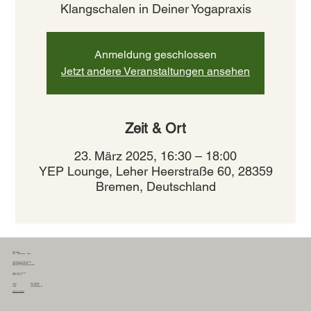
Klangschalen in Deiner Yogapraxis
Anmeldung geschlossen
Jetzt andere Veranstaltungen ansehen
Zeit & Ort
23. März 2025, 16:30 – 18:00
YEP Lounge, Leher Heerstraße 60, 28359
Bremen, Deutschland
YEP Lounge
Yoga - Entspannung - Pilates
therapeutisches Yoga Bremen
Pilates Bewegungstherapie
zielgerichtete Entspannungstechniken
Leher Heerstraße 60
28359 Bremen
0421 57810261
telefon
0178 2635617
mobil
info@yep-lounge.de
email
Kontakt & Anfahrt