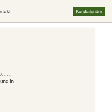
ntakt
Kurskalender
stes……
und in