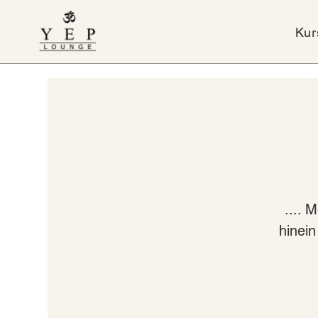
Kur
.... 
hinei