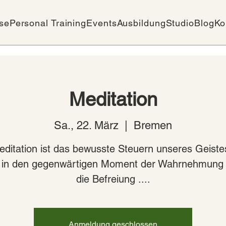
se
Personal Training
Events
Ausbildung
Studio
Blog
Ko
Meditation
Sa., 22. März
  |  
Bremen
Meditation ist das bewusste Steuern unseres Gei
n in den gegenwärtigen Moment der Wahrnehmung 
die Befreiung ....
Anmeldung geschlossen