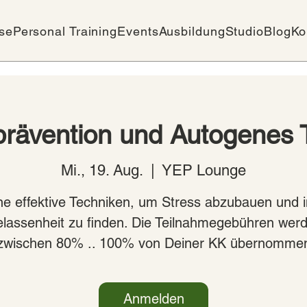
se
Personal Training
Events
Ausbildung
Studio
Blog
Ko
prävention und Autogenes T
Mi., 19. Aug.
  |  
YEP Lounge
ne effektive Techniken, um Stress abzubauen und 
lassenheit zu finden. Die Teilnahmegebühren wer
zwischen 80% .. 100% von Deiner KK übernomme
Anmelden