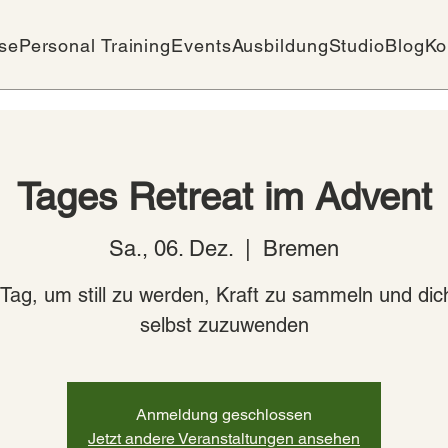
se
Personal Training
Events
Ausbildung
Studio
Blog
Ko
Tages Retreat im Advent
Sa., 06. Dez.
  |  
Bremen
 Tag, um still zu werden, Kraft zu sammeln und dich
selbst zuzuwenden
Anmeldung geschlossen
Jetzt andere Veranstaltungen ansehen