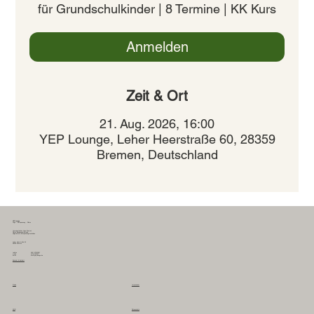
für Grundschulkinder | 8 Termine | KK Kurs
Anmelden
Zeit & Ort
21. Aug. 2026, 16:00
YEP Lounge, Leher Heerstraße 60, 28359
Bremen, Deutschland
YEP Lounge
Yoga - Entspannung - Pilates
therapeutisches Yoga Bremen
Pilates Bewegungstherapie
zielgerichtete Entspannungstechniken
Leher Heerstraße 60
28359 Bremen
0421 57810261
telefon
0178 2635617
mobil
info@yep-lounge.de
email
Kontakt & Anfahrt
Preise
Impressum
AGB
Datenschutz