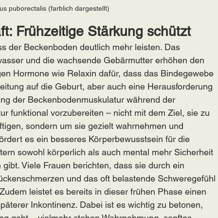
s puborectalis (farblich dargestellt)
t: Frühzeitige Stärkung schützt
 der Beckenboden deutlich mehr leisten. Das 
wasser und die wachsende Gebärmutter erhöhen den 
rgen Hormone wie Relaxin dafür, dass das Bindegewebe 
reitung auf die Geburt, aber auch eine Herausforderung 
raining der Beckenbodenmuskulatur während der 
r funktional vorzubereiten – nicht mit dem Ziel, sie zu 
tigen, sondern um sie gezielt wahrnehmen und 
fördert es ein besseres Körperbewusstsein für die 
rn sowohl körperlich als auch mental mehr Sicherheit 
bt. Viele Frauen berichten, dass sie durch ein 
ückenschmerzen und das oft belastende Schweregefühl
Zudem leistet es bereits in dieser frühen Phase einen 
äterer Inkontinenz. Dabei ist es wichtig zu betonen, 
ning geht – vielmehr stehen Wahrnehmung, sanftes 