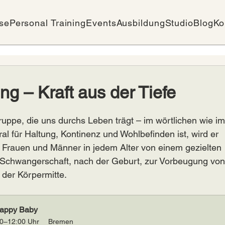
se
Personal Training
Events
Ausbildung
Studio
Blog
Ko
g – Kraft aus der Tiefe
ppe, die uns durchs Leben trägt – im wörtlichen wie im
l für Haltung, Kontinenz und Wohlbefinden ist, wird er 
n Frauen und Männer in jedem Alter von einem gezielten 
r Schwangerschaft, nach der Geburt, zur Vorbeugung von
 der Körpermitte.
Happy Baby
00–12:00 Uhr
Bremen