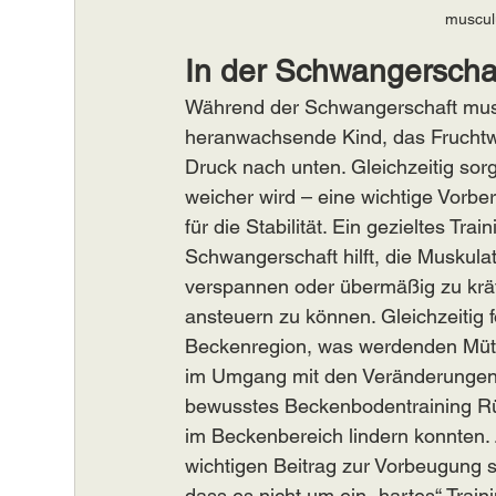
musculu
In der Schwangerschaf
Während der Schwangerschaft muss
heranwachsende Kind, das Frucht
Druck nach unten. Gleichzeitig so
weicher wird – eine wichtige Vorbe
für die Stabilität. Ein gezieltes T
Schwangerschaft hilft, die Muskulatu
verspannen oder übermäßig zu kräf
ansteuern zu können. Gleichzeitig 
Beckenregion, was werdenden Mütte
im Umgang mit den Veränderungen gi
bewusstes Beckenbodentraining R
im Beckenbereich lindern konnten. 
wichtigen Beitrag zur Vorbeugung sp
dass es nicht um ein „hartes“ Trai