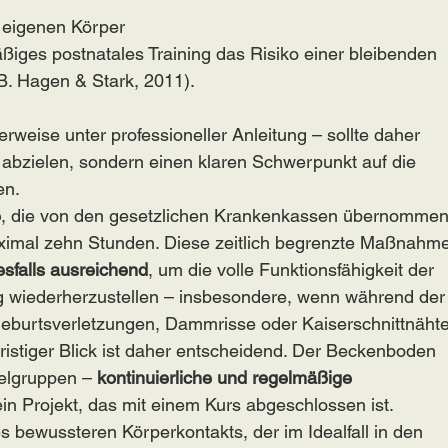
m eigenen Körper
ßiges postnatales Training das Risiko einer bleibenden 
 B. Hagen & Stark, 2011).
weise unter professioneller Anleitung – sollte daher 
g abzielen, sondern einen klaren Schwerpunkt auf die 
en.
e
, die von den gesetzlichen Krankenkassen übernommen
ximal zehn Stunden. Diese zeitlich begrenzte Maßnahme
esfalls ausreichend
, um die volle Funktionsfähigkeit der 
 wiederherzustellen – insbesondere, wenn während der
eburtsverletzungen, Dammrisse oder Kaiserschnittnähte
fristiger Blick ist daher entscheidend. Der Beckenboden 
elgruppen – 
kontinuierliche und regelmäßige 
ein Projekt, das mit einem Kurs abgeschlossen ist. 
s bewussteren Körperkontakts, der im Idealfall in den 