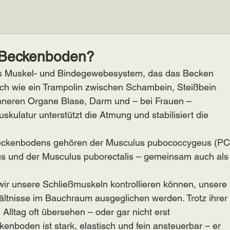
r Beckenboden?
s Muskel- und Bindegewebesystem, das das Becken 
ich wie ein Trampolin zwischen Schambein, Steißbein 
inneren Organe Blase, Darm und – bei Frauen – 
skulatur unterstützt die Atmung und stabilisiert die 
Beckenbodens gehören der Musculus pubococcygeus (PC
us und der Musculus puborectalis – gemeinsam auch als
wir unsere Schließmuskeln kontrollieren können, unsere 
hältnisse im Bauchraum ausgeglichen werden. Trotz ihrer
lltag oft übersehen – oder gar nicht erst 
boden ist stark, elastisch und fein ansteuerbar – er 