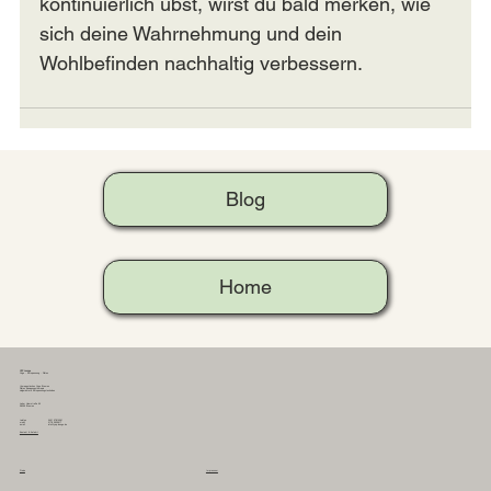
kontinuierlich übst, wirst du bald merken, wie 
sich deine Wahrnehmung und dein 
Wohlbefinden nachhaltig verbessern.
Blog
Home
YEP Lounge
Yoga - Entspannung - Pilates
therapeutisches Yoga Bremen
Pilates Bewegungstherapie
zielgerichtete Entspannungstechniken
Leher Heerstraße 60
28359 Bremen
0421 57810261
telefon
0178 2635617
mobil
info@yep-lounge.de
email
Kontakt & Anfahrt
Preise
Impressum