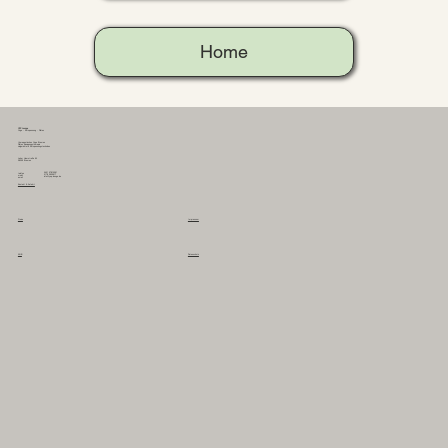
Home
YEP Lounge
Yoga - Entspannung - Pilates
therapeutisches Yoga Bremen
Pilates Bewegungstherapie
zielgerichtete Entspannungstechniken
Leher Heerstraße 60
28359 Bremen
0421 57810261
telefon
0178 2635617
mobil
info@yep-lounge.de
email
Kontakt & Anfahrt
Preise
Impressum
AGB
Datenschutz